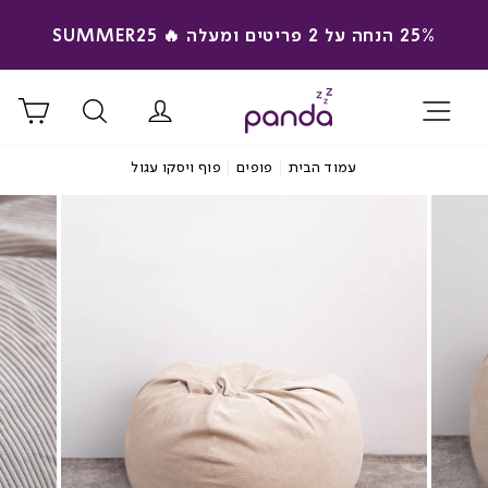
המשך
25% הנחה על 2 פריטים ומעלה 🔥 SUMMER25
ריאה
השהה
מצגת
ניווט באתר
התחבר/י
חיפוש
סל 
עמוד הבית
|
פופים
|
פוף ויסקו עגול