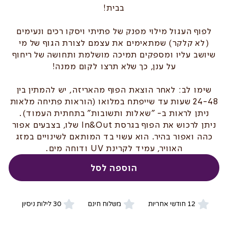
בבית!
לפוף העגול מילוי מפנק של פתיתי ויסקו רכים ונעימים
(לא קלקר) שמתאימים את עצמם לצורת הגוף של מי
שיושב עליו ומספקים תמיכה מושלמת ותחושה של ריחוף
על ענן, כך שלא תרצו לקום ממנה!
שימו לב: לאחר הוצאת הפוף מהאריזה, יש להמתין בין
24-48 שעות עד שייפתח במלואו (הוראות פתיחה מלאות
ניתן לראות ב- "שאלות ותשובות" בתחתית העמוד).
ניתן לרכוש את הפוף בגרסת In&Out שלו, בצבעים אפור
כהה ואפור בהיר. הוא עשוי בד המותאם לשינויים במזג
האוויר, עמיד לקרינת UV ודוחה מים.
הוספה לסל
12 חודשי אחריות
משלוח חינם
30 לילות ניסיון