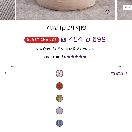
פוף ויסקו עגול
מחיר
454 ₪
699 ₪
LAST CHANCE⌛
מחיר
החל מ-
38
לחודש * 12 תשלומים
₪
מבצע
56
חוות דעת
צבע
צבע
בז'
—
בז'