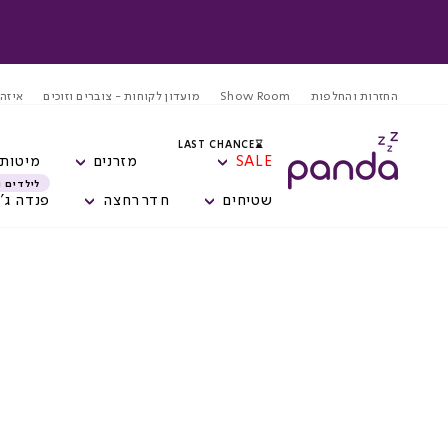
המשך
ריאה
החזרות והחלפות
Show Room
מועדון לקוחות - צוברים וזוכים
איזה 
⌛LAST CHANCE
SALE
מזרנים
מיטות
לילדים ו
שטיחים
חדר רחצה
פנדה ג'ו