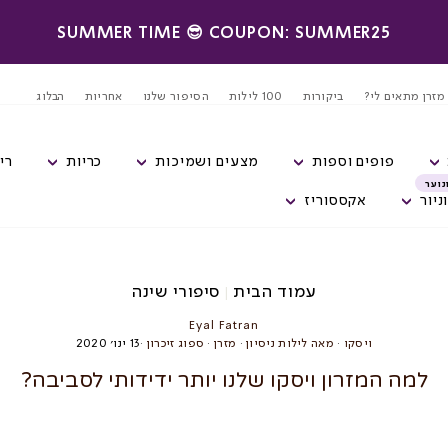
SUMMER TIME 😎 COUPON: SUMMER25
השהה
מצגת
מזרן מתאים לי?
ביקורות
100 לילות
הסיפור שלנו
אחריות
הבלוג
פופים וספות
מצעים ושמיכות
כריות
רי
נוער
ניור
אקססוריז
עמוד הבית
סיפורי שינה
|
Eyal Fatran
ויסקו
·
מאה לילות ניסיון
·
מזרן
·
ספוג זיכרון
·
13 ינו׳ 2020
למה המזרון ויסקו שלנו יותר ידידותי לסביבה?